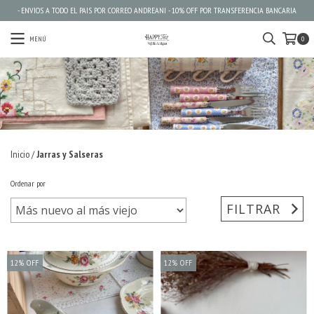
- ENVIOS A TODO EL PAIS POR CORREO ANDREANI - 10% OFF POR TRANSFERENCIA BANCARIA
MENÚ
0
Inicio
/
Jarras y Salseras
Ordenar por
FILTRAR
12
%
OFF
12
%
OFF