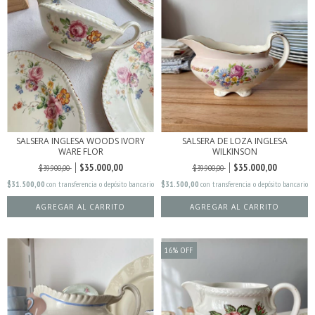
SALSERA INGLESA WOODS IVORY
SALSERA DE LOZA INGLESA
WARE FLOR
WILKINSON
$35.000,00
$35.000,00
$39.900,00
$39.900,00
$31.500,00
con
transferencia o depósito bancario
$31.500,00
con
transferencia o depósito bancario
16
%
OFF