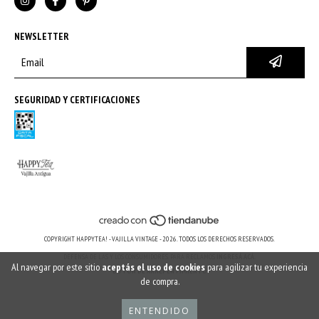
NEWSLETTER
SEGURIDAD Y CERTIFICACIONES
COPYRIGHT HAPPYTEA! - VAJILLA VINTAGE - 2026. TODOS LOS DERECHOS RESERVADOS.
DEFENSA DE LAS Y LOS CONSUMIDORES. PARA RECLAMOS
INGRESÁ ACÁ.
Al navegar por este sitio
aceptás el uso de cookies
para agilizar tu experiencia
BOTÓN DE ARREPENTIMIENTO
de compra.
ENTENDIDO