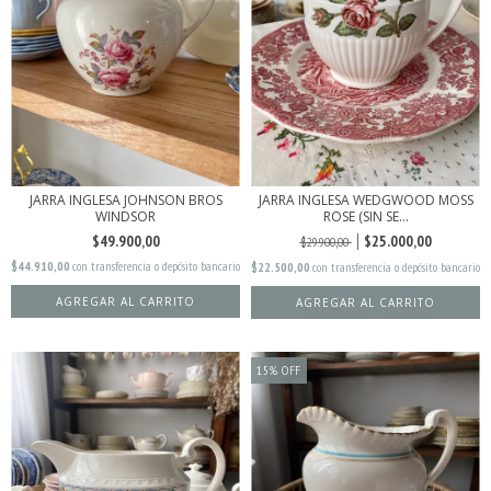
JARRA INGLESA JOHNSON BROS
JARRA INGLESA WEDGWOOD MOSS
WINDSOR
ROSE (SIN SE...
$49.900,00
$25.000,00
$29.900,00
$44.910,00
con
transferencia o depósito bancario
$22.500,00
con
transferencia o depósito bancario
15
%
OFF