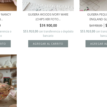
FF NANCY
GUISERA WOODS IVORY WARE
GUISERA PEQ
..
(CHIPS VER FOTO...
ENGLAND GLA
0
$59.900,00
$69.900,00
ferencia o
$53.910,00
con
transferencia o depósito
$53.910,00
con
tran
io
bancario
banca