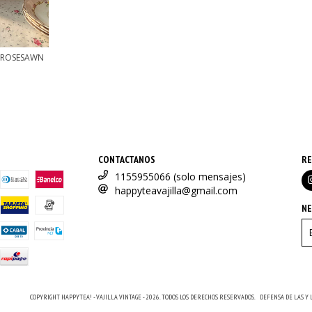
 ROSESAWN
.
CONTACTANOS
RE
1155955066 (solo mensajes)
happyteavajilla@gmail.com
N
COPYRIGHT HAPPYTEA! - VAJILLA VINTAGE - 2026. TODOS LOS DERECHOS RESERVADOS.
DEFENSA DE LAS Y