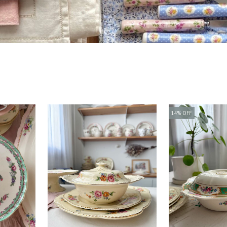
14
%
OFF